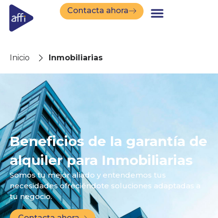
Contacta ahora
Inicio
Inmobiliarias
Beneficios de la garantía de
alquiler para Inmobiliarias
Somos tu mejor aliado y entendemos tus
necesidades ofreciéndote soluciones adaptadas a
tu negocio.
Contacta ahora